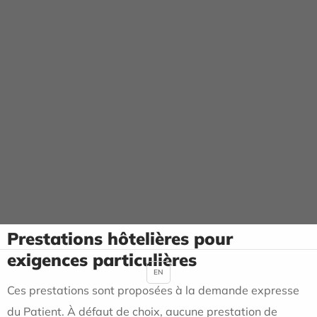
Panneau de gestion des cookies
Prestations hôtelieres
ACCUEIL
PRESTATIONS HÔTELIERES
Prestations hôtelières pour
exigences particulières
EN
Ces prestations sont proposées à la demande expresse
du Patient. À défaut de choix, aucune prestation de