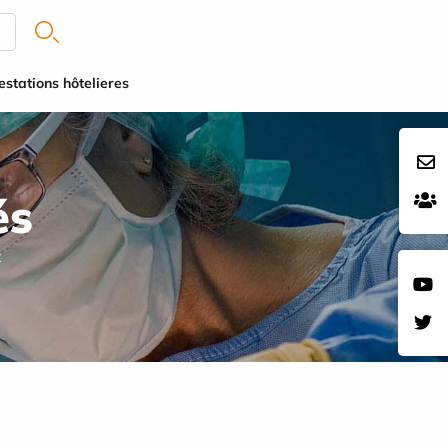
estations hôtelieres
és
X