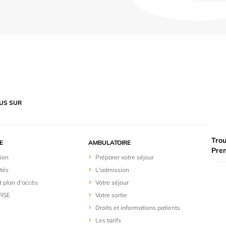
US SUR
Trou
E
AMBULATOIRE
Pre
ion
Préparer votre séjour
ités
L'admission
t plan d'accès
Votre séjour
 RSE
Votre sortie
Droits et informations patients
Les tarifs