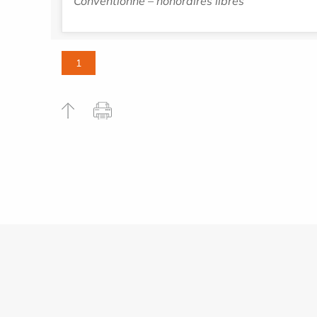
Conventionné – honoraires libres
1