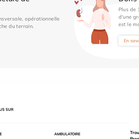
Plus de
d'une gr
sversale, opérationnelle
est le m
che du terrain.
En savo
US SUR
Trou
E
AMBULATOIRE
Pre